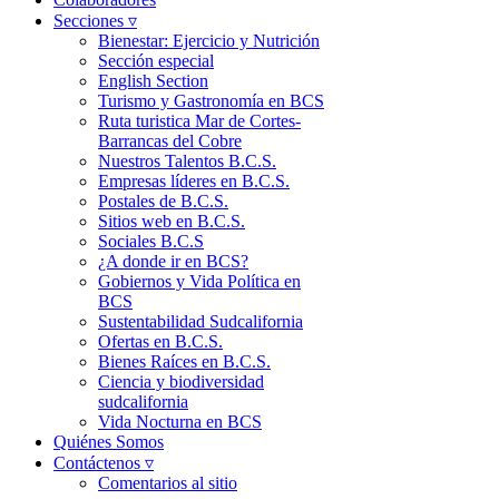
Secciones ▿
Bienestar: Ejercicio y Nutrición
Sección especial
English Section
Turismo y Gastronomía en BCS
Ruta turistica Mar de Cortes-
Barrancas del Cobre
Nuestros Talentos B.C.S.
Empresas líderes en B.C.S.
Postales de B.C.S.
Sitios web en B.C.S.
Sociales B.C.S
¿A donde ir en BCS?
Gobiernos y Vida Política en
BCS
Sustentabilidad Sudcalifornia
Ofertas en B.C.S.
Bienes Raíces en B.C.S.
Ciencia y biodiversidad
sudcalifornia
Vida Nocturna en BCS
Quiénes Somos
Contáctenos ▿
Comentarios al sitio