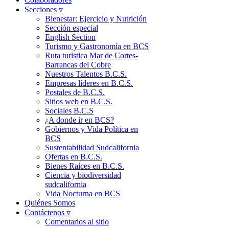
Secciones ▿
Bienestar: Ejercicio y Nutrición
Sección especial
English Section
Turismo y Gastronomía en BCS
Ruta turistica Mar de Cortes-
Barrancas del Cobre
Nuestros Talentos B.C.S.
Empresas líderes en B.C.S.
Postales de B.C.S.
Sitios web en B.C.S.
Sociales B.C.S
¿A donde ir en BCS?
Gobiernos y Vida Política en
BCS
Sustentabilidad Sudcalifornia
Ofertas en B.C.S.
Bienes Raíces en B.C.S.
Ciencia y biodiversidad
sudcalifornia
Vida Nocturna en BCS
Quiénes Somos
Contáctenos ▿
Comentarios al sitio