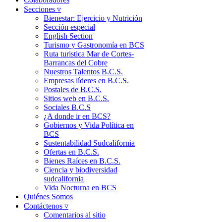
Secciones ▿
Bienestar: Ejercicio y Nutrición
Sección especial
English Section
Turismo y Gastronomía en BCS
Ruta turistica Mar de Cortes-
Barrancas del Cobre
Nuestros Talentos B.C.S.
Empresas líderes en B.C.S.
Postales de B.C.S.
Sitios web en B.C.S.
Sociales B.C.S
¿A donde ir en BCS?
Gobiernos y Vida Política en
BCS
Sustentabilidad Sudcalifornia
Ofertas en B.C.S.
Bienes Raíces en B.C.S.
Ciencia y biodiversidad
sudcalifornia
Vida Nocturna en BCS
Quiénes Somos
Contáctenos ▿
Comentarios al sitio