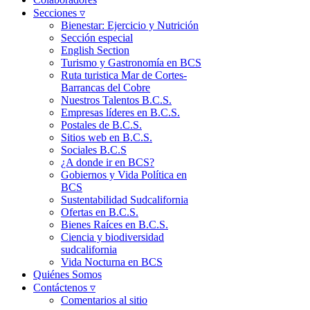
Secciones ▿
Bienestar: Ejercicio y Nutrición
Sección especial
English Section
Turismo y Gastronomía en BCS
Ruta turistica Mar de Cortes-
Barrancas del Cobre
Nuestros Talentos B.C.S.
Empresas líderes en B.C.S.
Postales de B.C.S.
Sitios web en B.C.S.
Sociales B.C.S
¿A donde ir en BCS?
Gobiernos y Vida Política en
BCS
Sustentabilidad Sudcalifornia
Ofertas en B.C.S.
Bienes Raíces en B.C.S.
Ciencia y biodiversidad
sudcalifornia
Vida Nocturna en BCS
Quiénes Somos
Contáctenos ▿
Comentarios al sitio