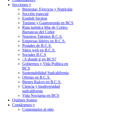
Secciones ▿
Bienestar: Ejercicio y Nutrición
Sección especial
English Section
Turismo y Gastronomía en BCS
Ruta turistica Mar de Cortes-
Barrancas del Cobre
Nuestros Talentos B.C.S.
Empresas líderes en B.C.S.
Postales de B.C.S.
Sitios web en B.C.S.
Sociales B.C.S
¿A donde ir en BCS?
Gobiernos y Vida Política en
BCS
Sustentabilidad Sudcalifornia
Ofertas en B.C.S.
Bienes Raíces en B.C.S.
Ciencia y biodiversidad
sudcalifornia
Vida Nocturna en BCS
Quiénes Somos
Contáctenos ▿
Comentarios al sitio