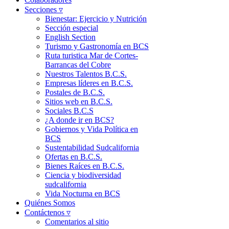
Secciones ▿
Bienestar: Ejercicio y Nutrición
Sección especial
English Section
Turismo y Gastronomía en BCS
Ruta turistica Mar de Cortes-
Barrancas del Cobre
Nuestros Talentos B.C.S.
Empresas líderes en B.C.S.
Postales de B.C.S.
Sitios web en B.C.S.
Sociales B.C.S
¿A donde ir en BCS?
Gobiernos y Vida Política en
BCS
Sustentabilidad Sudcalifornia
Ofertas en B.C.S.
Bienes Raíces en B.C.S.
Ciencia y biodiversidad
sudcalifornia
Vida Nocturna en BCS
Quiénes Somos
Contáctenos ▿
Comentarios al sitio