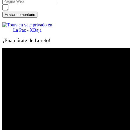
¡Enamórate de Loreto!