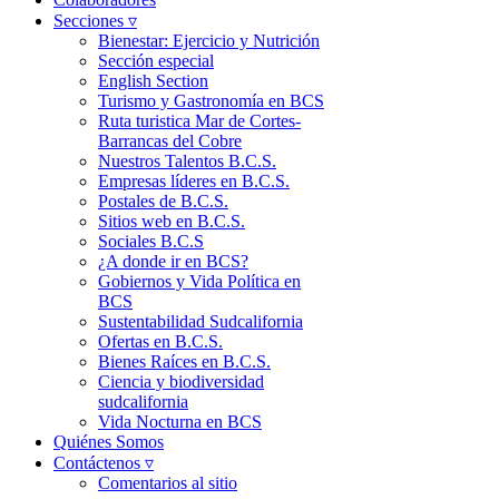
Secciones ▿
Bienestar: Ejercicio y Nutrición
Sección especial
English Section
Turismo y Gastronomía en BCS
Ruta turistica Mar de Cortes-
Barrancas del Cobre
Nuestros Talentos B.C.S.
Empresas líderes en B.C.S.
Postales de B.C.S.
Sitios web en B.C.S.
Sociales B.C.S
¿A donde ir en BCS?
Gobiernos y Vida Política en
BCS
Sustentabilidad Sudcalifornia
Ofertas en B.C.S.
Bienes Raíces en B.C.S.
Ciencia y biodiversidad
sudcalifornia
Vida Nocturna en BCS
Quiénes Somos
Contáctenos ▿
Comentarios al sitio