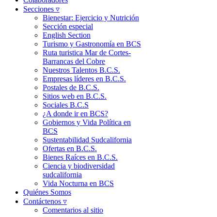
Secciones ▿
Bienestar: Ejercicio y Nutrición
Sección especial
English Section
Turismo y Gastronomía en BCS
Ruta turistica Mar de Cortes-
Barrancas del Cobre
Nuestros Talentos B.C.S.
Empresas líderes en B.C.S.
Postales de B.C.S.
Sitios web en B.C.S.
Sociales B.C.S
¿A donde ir en BCS?
Gobiernos y Vida Política en
BCS
Sustentabilidad Sudcalifornia
Ofertas en B.C.S.
Bienes Raíces en B.C.S.
Ciencia y biodiversidad
sudcalifornia
Vida Nocturna en BCS
Quiénes Somos
Contáctenos ▿
Comentarios al sitio