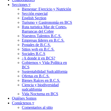
Secciones ▿
Bienestar: Ejercicio y Nutrición
Sección especial
English Section
Turismo y Gastronomía en BCS
Ruta turistica Mar de Cortes-
Barrancas del Cobre
Nuestros Talentos B.C.S.
Empresas líderes en B.C.S.
Postales de B.C.S.
Sitios web en B.C.S.
Sociales B.C.S
¿A donde ir en BCS?
Gobiernos y Vida Política en
BCS
Sustentabilidad Sudcalifornia
Ofertas en B.C.S.
Bienes Raíces en B.C.S.
Ciencia y biodiversidad
sudcalifornia
Vida Nocturna en BCS
Quiénes Somos
Contáctenos ▿
Comentarios al sitio