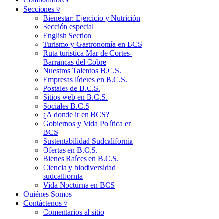
Secciones ▿
Bienestar: Ejercicio y Nutrición
Sección especial
English Section
Turismo y Gastronomía en BCS
Ruta turistica Mar de Cortes-
Barrancas del Cobre
Nuestros Talentos B.C.S.
Empresas líderes en B.C.S.
Postales de B.C.S.
Sitios web en B.C.S.
Sociales B.C.S
¿A donde ir en BCS?
Gobiernos y Vida Política en
BCS
Sustentabilidad Sudcalifornia
Ofertas en B.C.S.
Bienes Raíces en B.C.S.
Ciencia y biodiversidad
sudcalifornia
Vida Nocturna en BCS
Quiénes Somos
Contáctenos ▿
Comentarios al sitio