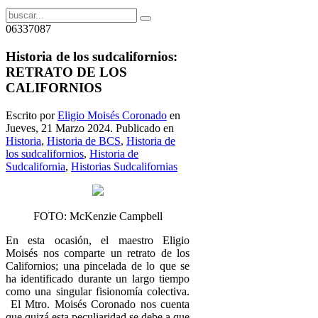
06337087
Historia de los sudcalifornios:
RETRATO DE LOS
CALIFORNIOS
Escrito por
Eligio Moisés Coronado
en
Jueves, 21 Marzo 2024. Publicado en
Historia
,
Historia de BCS
,
Historia de
los sudcalifornios
,
Historia de
Sudcalifornia
,
Historias Sudcalifornias
FOTO:
McKenzie Campbell
En esta ocasión, el maestro Eligio
Moisés nos comparte un retrato de los
Californios; una pincelada de lo que se
ha identificado durante un largo tiempo
como una singular fisionomía colectiva.
El Mtro. Moisés Coronado nos cuenta
que quizá esta peculiaridad se debe a que