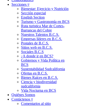
Secciones ▿
Bienestar: Ejercicio y Nutrición
Sección especial
English Section
Turismo y Gastronomía en BCS
Ruta turistica Mar de Cortes-
Barrancas del Cobre
Nuestros Talentos B.C.S.
Empresas líderes en B.C.S.
Postales de B.C.S.
Sitios web en B.C.S.
Sociales B.C.S
¿A donde ir en BCS?
Gobiernos y Vida Política en
BCS
Sustentabilidad Sudcalifornia
Ofertas en B.C.S.
Bienes Raíces en B.C.S.
Ciencia y biodiversidad
sudcalifornia
Vida Nocturna en BCS
Quiénes Somos
Contáctenos ▿
Comentarios al sitio