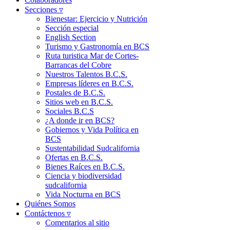
Secciones ▿
Bienestar: Ejercicio y Nutrición
Sección especial
English Section
Turismo y Gastronomía en BCS
Ruta turistica Mar de Cortes-
Barrancas del Cobre
Nuestros Talentos B.C.S.
Empresas líderes en B.C.S.
Postales de B.C.S.
Sitios web en B.C.S.
Sociales B.C.S
¿A donde ir en BCS?
Gobiernos y Vida Política en
BCS
Sustentabilidad Sudcalifornia
Ofertas en B.C.S.
Bienes Raíces en B.C.S.
Ciencia y biodiversidad
sudcalifornia
Vida Nocturna en BCS
Quiénes Somos
Contáctenos ▿
Comentarios al sitio