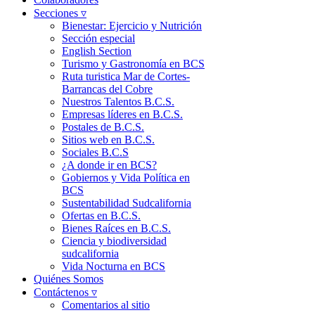
Secciones ▿
Bienestar: Ejercicio y Nutrición
Sección especial
English Section
Turismo y Gastronomía en BCS
Ruta turistica Mar de Cortes-
Barrancas del Cobre
Nuestros Talentos B.C.S.
Empresas líderes en B.C.S.
Postales de B.C.S.
Sitios web en B.C.S.
Sociales B.C.S
¿A donde ir en BCS?
Gobiernos y Vida Política en
BCS
Sustentabilidad Sudcalifornia
Ofertas en B.C.S.
Bienes Raíces en B.C.S.
Ciencia y biodiversidad
sudcalifornia
Vida Nocturna en BCS
Quiénes Somos
Contáctenos ▿
Comentarios al sitio