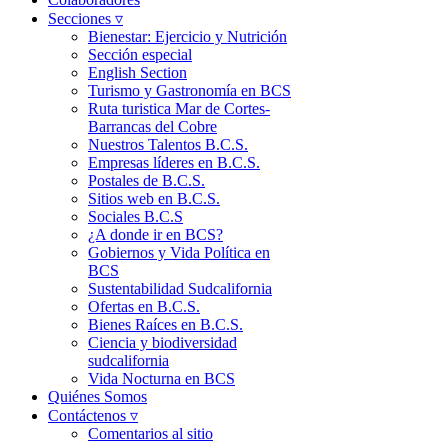
Secciones ▿
Bienestar: Ejercicio y Nutrición
Sección especial
English Section
Turismo y Gastronomía en BCS
Ruta turistica Mar de Cortes-
Barrancas del Cobre
Nuestros Talentos B.C.S.
Empresas líderes en B.C.S.
Postales de B.C.S.
Sitios web en B.C.S.
Sociales B.C.S
¿A donde ir en BCS?
Gobiernos y Vida Política en
BCS
Sustentabilidad Sudcalifornia
Ofertas en B.C.S.
Bienes Raíces en B.C.S.
Ciencia y biodiversidad
sudcalifornia
Vida Nocturna en BCS
Quiénes Somos
Contáctenos ▿
Comentarios al sitio