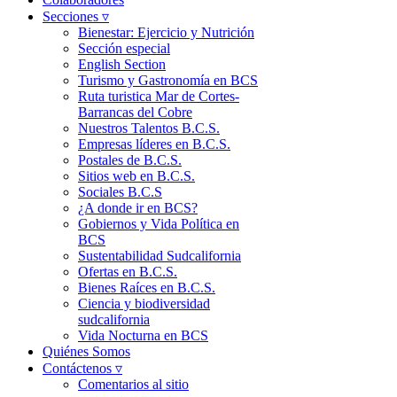
Secciones ▿
Bienestar: Ejercicio y Nutrición
Sección especial
English Section
Turismo y Gastronomía en BCS
Ruta turistica Mar de Cortes-
Barrancas del Cobre
Nuestros Talentos B.C.S.
Empresas líderes en B.C.S.
Postales de B.C.S.
Sitios web en B.C.S.
Sociales B.C.S
¿A donde ir en BCS?
Gobiernos y Vida Política en
BCS
Sustentabilidad Sudcalifornia
Ofertas en B.C.S.
Bienes Raíces en B.C.S.
Ciencia y biodiversidad
sudcalifornia
Vida Nocturna en BCS
Quiénes Somos
Contáctenos ▿
Comentarios al sitio