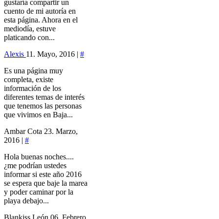
gustaría compartir un
cuento de mi autoría en
esta página. Ahora en el
mediodía, estuve
platicando con...
Alexis
11. Mayo, 2016 |
#
Es una página muy
completa, existe
información de los
diferentes temas de interés
que tenemos las personas
que vivimos en Baja...
Ambar Cota
23. Marzo,
2016 |
#
Hola buenas noches....
¿me podrían ustedes
informar si este año 2016
se espera que baje la marea
y poder caminar por la
playa debajo...
Blankiss León
06. Febrero,