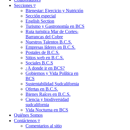
Secciones ▿
Bienestar: Ejercicio y Nutrición
Sección especial
English Section
Turismo y Gastronomía en BCS
Ruta turistica Mar de Cortes-
Barrancas del Cobre
Nuestros Talentos B.C.S.
Empresas líderes en B.C.S.
Postales de B.C.S.
Sitios web en B.C.S.
Sociales B.C.S
¿A donde ir en BCS?
Gobiernos y Vida Política en
BCS
Sustentabilidad Sudcalifornia
Ofertas en B.C.S.
Bienes Raíces en B.C.S.
Ciencia y biodiversidad
sudcalifornia
Vida Nocturna en BCS
Quiénes Somos
Contáctenos ▿
Comentarios al sitio