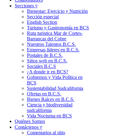
Secciones ▿
Bienestar: Ejercicio y Nutrición
Sección especial
English Section
Turismo y Gastronomía en BCS
Ruta turistica Mar de Cortes-
Barrancas del Cobre
Nuestros Talentos B.C.S.
Empresas líderes en B.C.S.
Postales de B.C.S.
Sitios web en B.C.S.
Sociales B.C.S
¿A donde ir en BCS?
Gobiernos y Vida Política en
BCS
Sustentabilidad Sudcalifornia
Ofertas en B.C.S.
Bienes Raíces en B.C.S.
Ciencia y biodiversidad
sudcalifornia
Vida Nocturna en BCS
Quiénes Somos
Contáctenos ▿
Comentarios al sitio