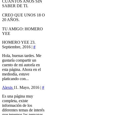
CUANTOS AÑOS SIN
SABER DE TI.
CREO QUE UNOS 18 O
20 AÑOS.
TU AMIGO: HOMERO
YEE
HOMERO YEE
23.
Septiembre, 2016 |
#
Hola, buenas tardes. Me
gustaría compartir un
cuento de mi autoría en
esta página. Ahora en el
mediodía, estuve
platicando con...
Alexis
11. Mayo, 2016 |
#
Es una página muy
completa, existe
información de los
diferentes temas de interés
que tenemos las personas