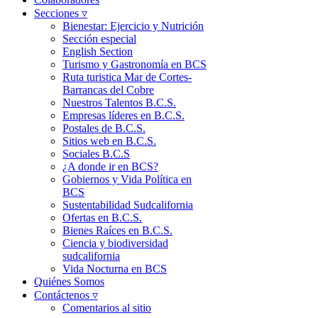
Secciones ▿
Bienestar: Ejercicio y Nutrición
Sección especial
English Section
Turismo y Gastronomía en BCS
Ruta turistica Mar de Cortes-
Barrancas del Cobre
Nuestros Talentos B.C.S.
Empresas líderes en B.C.S.
Postales de B.C.S.
Sitios web en B.C.S.
Sociales B.C.S
¿A donde ir en BCS?
Gobiernos y Vida Política en
BCS
Sustentabilidad Sudcalifornia
Ofertas en B.C.S.
Bienes Raíces en B.C.S.
Ciencia y biodiversidad
sudcalifornia
Vida Nocturna en BCS
Quiénes Somos
Contáctenos ▿
Comentarios al sitio