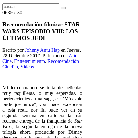
06366180
Recomendación fílmica: STAR
WARS EPISODIO VIII: LOS
ÚLTIMOS JEDI
Escrito por
Johnny Antu-Hap
en Jueves,
28 Diciembre 2017. Publicado en
Arte
,
Cine
,
Entretenimiento
,
Recomendación
Cinefila
,
Videos
Mi lema cuando se trata de películas
muy taquilleras, o muy esperadas, o
pertenecientes a una saga, es: "Más vale
tarde que nunca", y sin hacer excepción
a esta regla por fin pude ver en su
segunda semana en cartelera la más
reciente entrega de la franquicia de
Star
Wars
, la segunda entrega de la nueva
trilogía ahora producida por Disney
después de hacerse de la productora