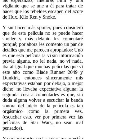
las esperanzas, mientras Finn y una
vigilante que se une a él para tratar de
hacer que los rebeldes escapen del azote
de Hux, Kilo Ren y Snoke.
Y sin hacer más spoiler, pues considero
que de esta película no se puede hacer
spoiler y más delante les comentaré
porqué; por ahora les comento un par de
detalles que me parecen apropiados: Uno
es que esta película la vi sin información
previa alguna, no leí nada, no vi nada,
iba al igual que muchas películas que vi
este año como Blade Runner 2049 y
Dunkirk, entonces sinceramente mis
expectativas estaban por debajo, o mejor
dicho, no llevaba expectativa alguna; la
segunda cosa a comentarles es que, sin
duda alguna volver a escuchar la banda
sonora del inicio de la película es tan
orgásmico como la primera vez,
(escuchar esto, ver por primera vez las
películas de Star Wars, no sean mal
pensados).
Y para mi gusto, en las cosas malas están