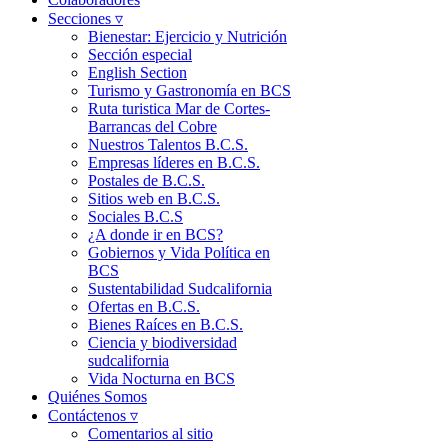
Secciones ▿
Bienestar: Ejercicio y Nutrición
Sección especial
English Section
Turismo y Gastronomía en BCS
Ruta turistica Mar de Cortes-
Barrancas del Cobre
Nuestros Talentos B.C.S.
Empresas líderes en B.C.S.
Postales de B.C.S.
Sitios web en B.C.S.
Sociales B.C.S
¿A donde ir en BCS?
Gobiernos y Vida Política en
BCS
Sustentabilidad Sudcalifornia
Ofertas en B.C.S.
Bienes Raíces en B.C.S.
Ciencia y biodiversidad
sudcalifornia
Vida Nocturna en BCS
Quiénes Somos
Contáctenos ▿
Comentarios al sitio