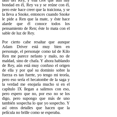
lado del Rey, y ella cree que aún hay
bondad en él, Rey va y se reúne con él,
pero este hace creer que la traiciona, y se
la lleva a Snoke, entonces cuando Snoke
le pide a Ren que la mate, y éste hace
alarde que él conoce todos los
pensamiento de Ren; éste lo mata con el
sable de luz de Rey.
Por cierto cabe resaltar que aunque
Adam Driver está muy bien en
personaje, el personaje como tal de Kilo
Ren me parece nefasto y malo, no de
maldad, sino de chafa. Y ahora hablando
de Rey, aún está muy confuso el origen
de ella y por qué su dominio sobre la
fuerza es tan fuerte, yo tengo mi teoría,
pero eso sería el hecatombe de la saga y
la verdad me enojaría mucho si en el
capítulo IX llegan a salirnos con eso,
pero espero que no, por eso no se los
digo, pero supongo que más de uno
también sospecha lo que yo sospecho. Y
así otros detalles que hacen que la
película no brille como se esperaba.