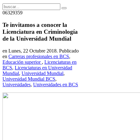
06329359
Te invitamos a conocer la
Licenciatura en Criminología
de la Universidad Mundial
en Lunes, 22 Octubre 2018. Publicado
en
Carreras profesionales en BCS
,
Educación superior
,
Licenciaturas en
BCS
,
Licenciaturas en Universidad
Mundial
,
Universidad Mundial
,
Universidad Mundial BCS
,
Universidades
,
Universidades en BCS