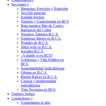
Secciones ▿
Bienestar: Ejercicio y Nutrición
Sección especial
English Section
Turismo y Gastronomía en BCS
Ruta turistica Mar de Cortes-
Barrancas del Cobre
Nuestros Talentos B.C.S.
Empresas líderes en B.C.S.
Postales de B.C.S.
Sitios web en B.C.S.
Sociales B.C.S
¿A donde ir en BCS?
Gobiernos y Vida Política en
BCS
Sustentabilidad Sudcalifornia
Ofertas en B.C.S.
Bienes Raíces en B.C.S.
Ciencia y biodiversidad
sudcalifornia
Vida Nocturna en BCS
Quiénes Somos
Contáctenos ▿
Comentarios al sitio