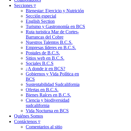
Secciones ▿
Bienestar: Ejercicio y Nutrición
Sección especial
English Section
Turismo y Gastronomía en BCS
Ruta turistica Mar de Cortes-
Barrancas del Cobre
Nuestros Talentos B.C.S.
Empresas líderes en B.C.S.
Postales de B.C.S.
Sitios web en B.C.S.
Sociales B.C.S
¿A donde ir en BCS?
Gobiernos y Vida Política en
BCS
Sustentabilidad Sudcalifornia
Ofertas en B.C.S.
Bienes Raíces en B.C.S.
Ciencia y biodiversidad
sudcalifornia
Vida Nocturna en BCS
Quiénes Somos
Contáctenos ▿
Comentarios al sitio