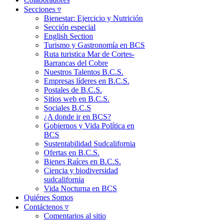
Secciones ▿
Bienestar: Ejercicio y Nutrición
Sección especial
English Section
Turismo y Gastronomía en BCS
Ruta turistica Mar de Cortes-
Barrancas del Cobre
Nuestros Talentos B.C.S.
Empresas líderes en B.C.S.
Postales de B.C.S.
Sitios web en B.C.S.
Sociales B.C.S
¿A donde ir en BCS?
Gobiernos y Vida Política en
BCS
Sustentabilidad Sudcalifornia
Ofertas en B.C.S.
Bienes Raíces en B.C.S.
Ciencia y biodiversidad
sudcalifornia
Vida Nocturna en BCS
Quiénes Somos
Contáctenos ▿
Comentarios al sitio