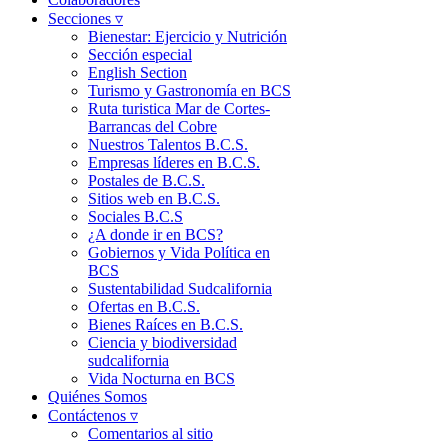
Secciones ▿
Bienestar: Ejercicio y Nutrición
Sección especial
English Section
Turismo y Gastronomía en BCS
Ruta turistica Mar de Cortes-
Barrancas del Cobre
Nuestros Talentos B.C.S.
Empresas líderes en B.C.S.
Postales de B.C.S.
Sitios web en B.C.S.
Sociales B.C.S
¿A donde ir en BCS?
Gobiernos y Vida Política en
BCS
Sustentabilidad Sudcalifornia
Ofertas en B.C.S.
Bienes Raíces en B.C.S.
Ciencia y biodiversidad
sudcalifornia
Vida Nocturna en BCS
Quiénes Somos
Contáctenos ▿
Comentarios al sitio