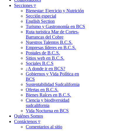
Secciones ▿
Bienestar: Ejercicio y Nutrición
Sección especial
English Section
Turismo y Gastronomía en BCS
Ruta turistica Mar de Cortes-
Barrancas del Cobre
Nuestros Talentos B.C.S.
Empresas líderes en B.C.S.
Postales de B.C.S.
Sitios web en B.C.S.
Sociales B.C.S
¿A donde ir en BCS?
Gobiernos y Vida Política en
BCS
Sustentabilidad Sudcalifornia
Ofertas en B.C.S.
Bienes Raíces en B.C.S.
Ciencia y biodiversidad
sudcalifornia
Vida Nocturna en BCS
Quiénes Somos
Contáctenos ▿
Comentarios al sitio