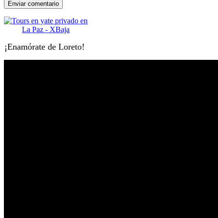
¡Enamórate de Loreto!