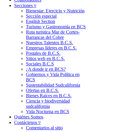
Secciones ▿
Bienestar: Ejercicio y Nutrición
Sección especial
English Section
Turismo y Gastronomía en BCS
Ruta turistica Mar de Cortes-
Barrancas del Cobre
Nuestros Talentos B.C.S.
Empresas líderes en B.C.S.
Postales de B.C.S.
Sitios web en B.C.S.
Sociales B.C.S
¿A donde ir en BCS?
Gobiernos y Vida Política en
BCS
Sustentabilidad Sudcalifornia
Ofertas en B.C.S.
Bienes Raíces en B.C.S.
Ciencia y biodiversidad
sudcalifornia
Vida Nocturna en BCS
Quiénes Somos
Contáctenos ▿
Comentarios al sitio