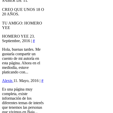
SABER DE TI.
CREO QUE UNOS 18 O
20 AÑOS.
TU AMIGO: HOMERO
YEE
HOMERO YEE
23.
Septiembre, 2016 |
#
Hola, buenas tardes. Me
gustaría compartir un
cuento de mi autoría en
esta página. Ahora en el
mediodía, estuve
platicando con...
Alexis
11. Mayo, 2016 |
#
Es una página muy
completa, existe
información de los
diferentes temas de interés
que tenemos las personas
que vivimos en Baja...