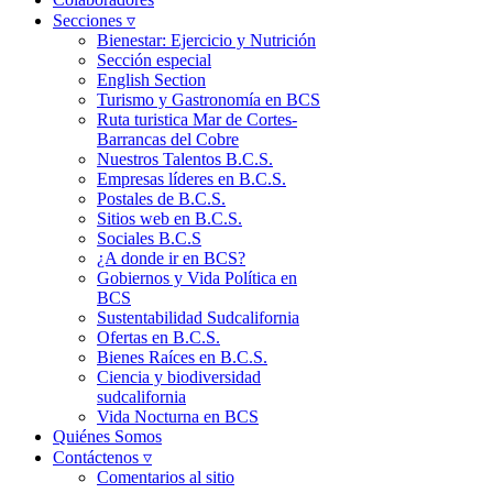
Secciones ▿
Bienestar: Ejercicio y Nutrición
Sección especial
English Section
Turismo y Gastronomía en BCS
Ruta turistica Mar de Cortes-
Barrancas del Cobre
Nuestros Talentos B.C.S.
Empresas líderes en B.C.S.
Postales de B.C.S.
Sitios web en B.C.S.
Sociales B.C.S
¿A donde ir en BCS?
Gobiernos y Vida Política en
BCS
Sustentabilidad Sudcalifornia
Ofertas en B.C.S.
Bienes Raíces en B.C.S.
Ciencia y biodiversidad
sudcalifornia
Vida Nocturna en BCS
Quiénes Somos
Contáctenos ▿
Comentarios al sitio