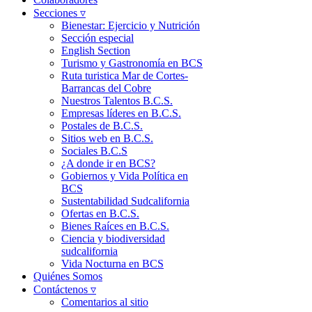
Secciones ▿
Bienestar: Ejercicio y Nutrición
Sección especial
English Section
Turismo y Gastronomía en BCS
Ruta turistica Mar de Cortes-
Barrancas del Cobre
Nuestros Talentos B.C.S.
Empresas líderes en B.C.S.
Postales de B.C.S.
Sitios web en B.C.S.
Sociales B.C.S
¿A donde ir en BCS?
Gobiernos y Vida Política en
BCS
Sustentabilidad Sudcalifornia
Ofertas en B.C.S.
Bienes Raíces en B.C.S.
Ciencia y biodiversidad
sudcalifornia
Vida Nocturna en BCS
Quiénes Somos
Contáctenos ▿
Comentarios al sitio