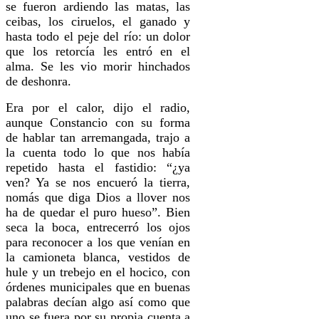
se fueron ar­diendo las matas, las
ceibas, los ciruelos, el ganado y
hasta todo el peje del río: un dolor
que los retorcía les entró en el
alma. Se les vio morir hinchados
de des­honra.
Era por el calor, dijo el radio,
aunque Constancio con su forma
de ha­blar tan arremangada, trajo a
la cuenta todo lo que nos había
repetido hasta el fastidio: “¿ya
ven? Ya se nos encueró la tierra,
nomás que diga Dios a llover nos
ha de quedar el puro hueso”. Bien
seca la boca, entrecerró los ojos
para reconocer a los que venían en
la camioneta blan­ca, vestidos de
hule y un trebejo en el hocico, con
órdenes municipales que en buenas
palabras decían algo así como que
uno se fuera por su propia cuenta a