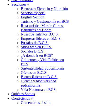
Secciones ▿
Bienestar: Ejercicio y Nutrición
Sección especial
English Section
Turismo y Gastronomía en BCS
Ruta turistica Mar de Cortes-
Barrancas del Cobre
Nuestros Talentos B.C.S.
Empresas líderes en B.C.S.
Postales de B.C.S.
Sitios web en B.C.S.
Sociales B.C.S
¿A donde ir en BCS?
Gobiernos y Vida Política en
BCS
Sustentabilidad Sudcalifornia
Ofertas en B.C.S.
Bienes Raíces en B.C.S.
Ciencia y biodiversidad
sudcalifornia
Vida Nocturna en BCS
Quiénes Somos
Contáctenos ▿
Comentarios al sitio