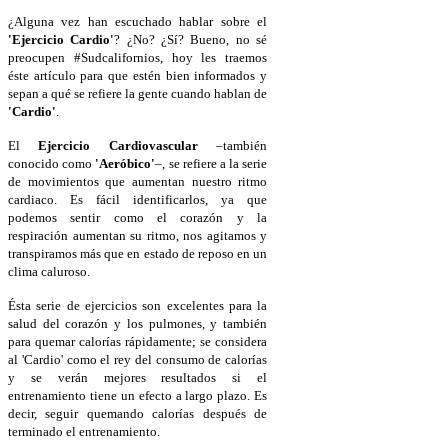
¿Alguna vez han escuchado hablar sobre el
'Ejercicio Cardio'
? ¿No? ¿Sí? Bueno, no sé
preocupen #Sudcalifornios, hoy les traemos
éste artículo para que estén bien informados y
sepan a qué se refiere la gente cuando hablan de
'Cardio'
.
El
Ejercicio Cardiovascular
–también
conocido como
'Aeróbico'
–, se refiere a la serie
de movimientos que aumentan nuestro ritmo
cardiaco. Es fácil identificarlos, ya que
podemos sentir como el corazón y la
respiración aumentan su ritmo, nos agitamos y
transpiramos más que en estado de reposo en un
clima caluroso.
Ésta serie de ejercicios son excelentes para la
salud del corazón y los pulmones, y también
para quemar calorías rápidamente; se considera
al 'Cardio' como el rey del consumo de calorías
y se verán mejores resultados si el
entrenamiento tiene un efecto a largo plazo. Es
decir, seguir quemando calorías después de
terminado el entrenamiento.