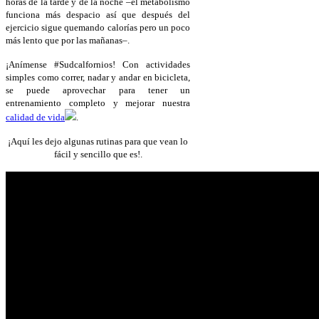
horas de la tarde y de la noche –el metabolismo
funciona más despacio así que después del
ejercicio sigue quemando calorías pero un poco
más lento que por las mañanas–.
¡Anímense #Sudcalfornios! Con actividades
simples como correr, nadar y andar en bicicleta,
se puede aprovechar para tener un
entrenamiento completo y mejorar nuestra
calidad de vida
.
¡Aquí les dejo algunas rutinas para que vean lo
fácil y sencillo que es!.