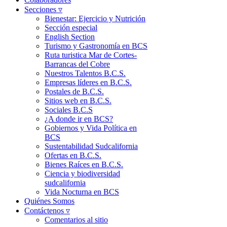
Secciones ▿
Bienestar: Ejercicio y Nutrición
Sección especial
English Section
Turismo y Gastronomía en BCS
Ruta turistica Mar de Cortes-
Barrancas del Cobre
Nuestros Talentos B.C.S.
Empresas líderes en B.C.S.
Postales de B.C.S.
Sitios web en B.C.S.
Sociales B.C.S
¿A donde ir en BCS?
Gobiernos y Vida Política en
BCS
Sustentabilidad Sudcalifornia
Ofertas en B.C.S.
Bienes Raíces en B.C.S.
Ciencia y biodiversidad
sudcalifornia
Vida Nocturna en BCS
Quiénes Somos
Contáctenos ▿
Comentarios al sitio