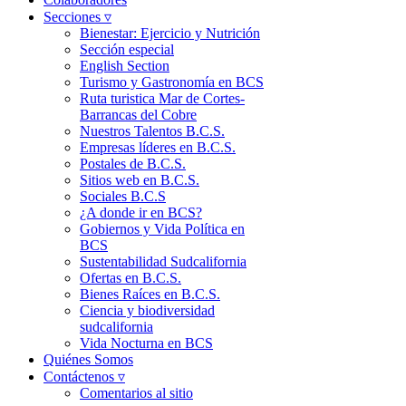
Secciones ▿
Bienestar: Ejercicio y Nutrición
Sección especial
English Section
Turismo y Gastronomía en BCS
Ruta turistica Mar de Cortes-
Barrancas del Cobre
Nuestros Talentos B.C.S.
Empresas líderes en B.C.S.
Postales de B.C.S.
Sitios web en B.C.S.
Sociales B.C.S
¿A donde ir en BCS?
Gobiernos y Vida Política en
BCS
Sustentabilidad Sudcalifornia
Ofertas en B.C.S.
Bienes Raíces en B.C.S.
Ciencia y biodiversidad
sudcalifornia
Vida Nocturna en BCS
Quiénes Somos
Contáctenos ▿
Comentarios al sitio