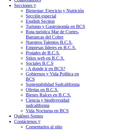
Secciones ▿
Bienestar: Ejercicio y Nutrición
Sección especial
English Section
Turismo y Gastronomía en BCS
Ruta turistica Mar de Cortes-
Barrancas del Cobre
Nuestros Talentos B.C.S.
Empresas líderes en B.C.S.
Postales de B.C.S.
Sitios web en B.C.S.
Sociales B.C.S
¿A donde ir en BCS?
Gobiernos y Vida Política en
BCS
Sustentabilidad Sudcalifornia
Ofertas en B.C.S.
Bienes Raíces en B.C.S.
Ciencia y biodiversidad
sudcalifornia
Vida Nocturna en BCS
Quiénes Somos
Contáctenos ▿
Comentarios al sitio