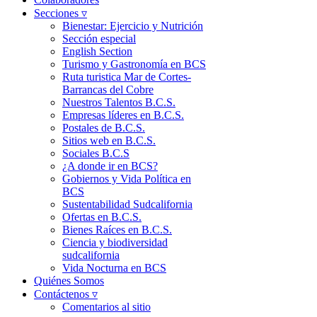
Secciones ▿
Bienestar: Ejercicio y Nutrición
Sección especial
English Section
Turismo y Gastronomía en BCS
Ruta turistica Mar de Cortes-
Barrancas del Cobre
Nuestros Talentos B.C.S.
Empresas líderes en B.C.S.
Postales de B.C.S.
Sitios web en B.C.S.
Sociales B.C.S
¿A donde ir en BCS?
Gobiernos y Vida Política en
BCS
Sustentabilidad Sudcalifornia
Ofertas en B.C.S.
Bienes Raíces en B.C.S.
Ciencia y biodiversidad
sudcalifornia
Vida Nocturna en BCS
Quiénes Somos
Contáctenos ▿
Comentarios al sitio