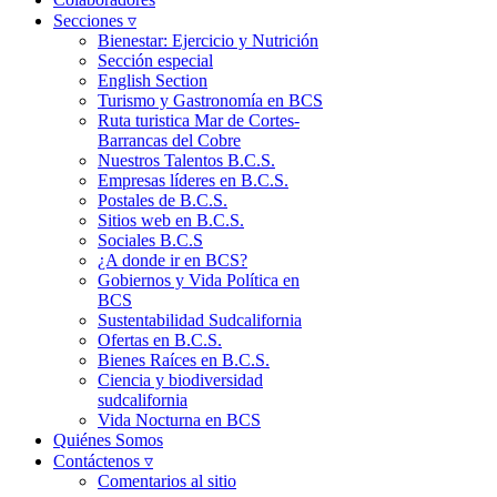
Secciones ▿
Bienestar: Ejercicio y Nutrición
Sección especial
English Section
Turismo y Gastronomía en BCS
Ruta turistica Mar de Cortes-
Barrancas del Cobre
Nuestros Talentos B.C.S.
Empresas líderes en B.C.S.
Postales de B.C.S.
Sitios web en B.C.S.
Sociales B.C.S
¿A donde ir en BCS?
Gobiernos y Vida Política en
BCS
Sustentabilidad Sudcalifornia
Ofertas en B.C.S.
Bienes Raíces en B.C.S.
Ciencia y biodiversidad
sudcalifornia
Vida Nocturna en BCS
Quiénes Somos
Contáctenos ▿
Comentarios al sitio