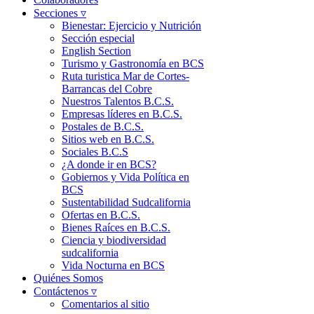
Secciones ▿
Bienestar: Ejercicio y Nutrición
Sección especial
English Section
Turismo y Gastronomía en BCS
Ruta turistica Mar de Cortes-
Barrancas del Cobre
Nuestros Talentos B.C.S.
Empresas líderes en B.C.S.
Postales de B.C.S.
Sitios web en B.C.S.
Sociales B.C.S
¿A donde ir en BCS?
Gobiernos y Vida Política en
BCS
Sustentabilidad Sudcalifornia
Ofertas en B.C.S.
Bienes Raíces en B.C.S.
Ciencia y biodiversidad
sudcalifornia
Vida Nocturna en BCS
Quiénes Somos
Contáctenos ▿
Comentarios al sitio