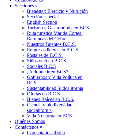
Secciones ▿
Bienestar: Ejercicio y Nutrición
Sección especial
English Section
Turismo y Gastronomía en BCS
Ruta turistica Mar de Cortes-
Barrancas del Cobre
Nuestros Talentos B.C.S.
Empresas líderes en B.C.S.
Postales de B.C.S.
Sitios web en B.C.S.
Sociales B.C.S
¿A donde ir en BCS?
Gobiernos y Vida Política en
BCS
Sustentabilidad Sudcalifornia
Ofertas en B.C.S.
Bienes Raíces en B.C.S.
Ciencia y biodiversidad
sudcalifornia
Vida Nocturna en BCS
Quiénes Somos
Contáctenos ▿
Comentarios al sitio