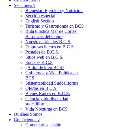
Secciones ▿
Bienestar: Ejercicio y Nutrición
Sección especial
English Section
Turismo y Gastronomía en BCS
Ruta turistica Mar de Cortes-
Barrancas del Cobre
Nuestros Talentos B.C.S.
Empresas líderes en B.C.S.
Postales de B.C.S.
Sitios web en B.C.S.
Sociales B.C.S
¿A donde ir en BCS?
Gobiernos y Vida Política en
BCS
Sustentabilidad Sudcalifornia
Ofertas en B.C.S.
Bienes Raíces en B.C.S.
Ciencia y biodiversidad
sudcalifornia
Vida Nocturna en BCS
Quiénes Somos
Contáctenos ▿
Comentarios al sitio