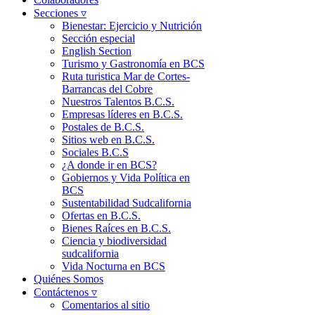
Secciones ▿
Bienestar: Ejercicio y Nutrición
Sección especial
English Section
Turismo y Gastronomía en BCS
Ruta turistica Mar de Cortes-
Barrancas del Cobre
Nuestros Talentos B.C.S.
Empresas líderes en B.C.S.
Postales de B.C.S.
Sitios web en B.C.S.
Sociales B.C.S
¿A donde ir en BCS?
Gobiernos y Vida Política en
BCS
Sustentabilidad Sudcalifornia
Ofertas en B.C.S.
Bienes Raíces en B.C.S.
Ciencia y biodiversidad
sudcalifornia
Vida Nocturna en BCS
Quiénes Somos
Contáctenos ▿
Comentarios al sitio