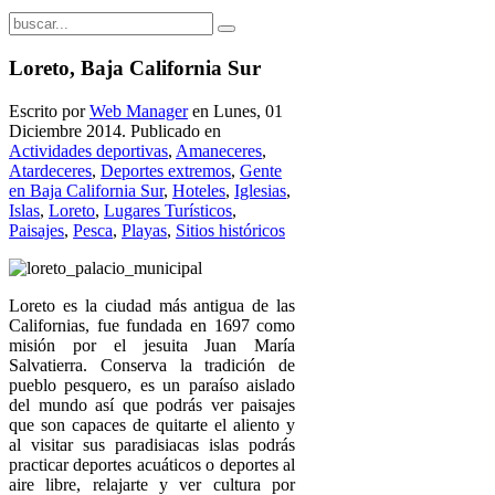
Loreto, Baja California Sur
Escrito por
Web Manager
en Lunes, 01
Diciembre 2014. Publicado en
Actividades deportivas
,
Amaneceres
,
Atardeceres
,
Deportes extremos
,
Gente
en Baja California Sur
,
Hoteles
,
Iglesias
,
Islas
,
Loreto
,
Lugares Turísticos
,
Paisajes
,
Pesca
,
Playas
,
Sitios históricos
Loreto es la ciudad más antigua de las
Californias, fue fundada en 1697 como
misión por el jesuita Juan María
Salvatierra. Conserva la tradición de
pueblo pesquero, es un paraíso aislado
del mundo así que podrás ver paisajes
que son capaces de quitarte el aliento y
al visitar sus paradisiacas islas podrás
practicar deportes acuáticos o deportes al
aire libre, relajarte y ver cultura por