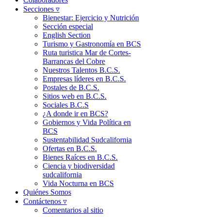
Secciones ▿
Bienestar: Ejercicio y Nutrición
Sección especial
English Section
Turismo y Gastronomía en BCS
Ruta turistica Mar de Cortes-
Barrancas del Cobre
Nuestros Talentos B.C.S.
Empresas líderes en B.C.S.
Postales de B.C.S.
Sitios web en B.C.S.
Sociales B.C.S
¿A donde ir en BCS?
Gobiernos y Vida Política en
BCS
Sustentabilidad Sudcalifornia
Ofertas en B.C.S.
Bienes Raíces en B.C.S.
Ciencia y biodiversidad
sudcalifornia
Vida Nocturna en BCS
Quiénes Somos
Contáctenos ▿
Comentarios al sitio