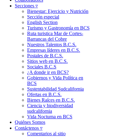
Secciones ▿
Bienestar: Ejercicio y Nutrición
Sección especial
English Section
Turismo y Gastronomía en BCS
Ruta turistica Mar de Cortes-
Barrancas del Cobre
Nuestros Talentos B.C.S.
Empresas líderes en B.C.S.
Postales de B.C.S.
Sitios web en B.C.S.
Sociales B.C.S
¿A donde ir en BCS?
Gobiernos y Vida Política en
BCS
Sustentabilidad Sudcalifornia
Ofertas en B.C.S.
Bienes Raíces en B.C.S.
Ciencia y biodiversidad
sudcalifornia
Vida Nocturna en BCS
Quiénes Somos
Contáctenos ▿
Comentarios al sitio