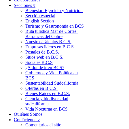
Secciones ▿
Bienestar: Ejercicio y Nutrición
Sección especial
English Section
Turismo y Gastronomía en BCS
Ruta turistica Mar de Cortes-
Barrancas del Cobre
Nuestros Talentos B.C.S.
Empresas líderes en B.C.S.
Postales de B.C.S.
Sitios web en B.C.S.
Sociales B.C.S
¿A donde ir en BCS?
Gobiernos y Vida Política en
BCS
Sustentabilidad Sudcalifornia
Ofertas en B.C.S.
Bienes Raíces en B.C.S.
Ciencia y biodiversidad
sudcalifornia
Vida Nocturna en BCS
Quiénes Somos
Contáctenos ▿
Comentarios al sitio