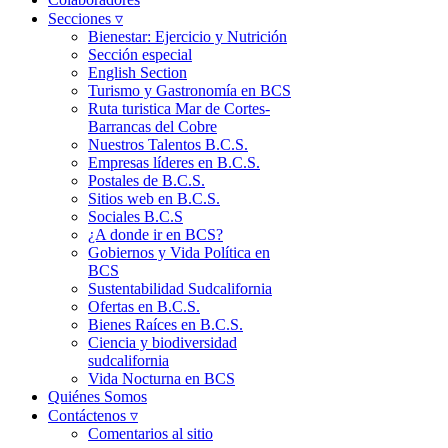
Secciones ▿
Bienestar: Ejercicio y Nutrición
Sección especial
English Section
Turismo y Gastronomía en BCS
Ruta turistica Mar de Cortes-
Barrancas del Cobre
Nuestros Talentos B.C.S.
Empresas líderes en B.C.S.
Postales de B.C.S.
Sitios web en B.C.S.
Sociales B.C.S
¿A donde ir en BCS?
Gobiernos y Vida Política en
BCS
Sustentabilidad Sudcalifornia
Ofertas en B.C.S.
Bienes Raíces en B.C.S.
Ciencia y biodiversidad
sudcalifornia
Vida Nocturna en BCS
Quiénes Somos
Contáctenos ▿
Comentarios al sitio