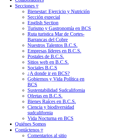
Secciones ▿
Bienestar: Ejercicio y Nutrición
Sección especial
English Section
Turismo y Gastronomía en BCS
Ruta turistica Mar de Cortes-
Barrancas del Cobre
Nuestros Talentos B.C.S.
Empresas líderes en B.C.S.
Postales de B.C.S.
Sitios web en B.C.S.
Sociales B.C.S
¿A donde ir en BCS?
Gobiernos y Vida Política en
BCS
Sustentabilidad Sudcalifornia
Ofertas en B.C.S.
Bienes Raíces en B.C.S.
Ciencia y biodiversidad
sudcalifornia
Vida Nocturna en BCS
Quiénes Somos
Contáctenos ▿
Comentarios al sitio