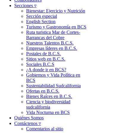
Secciones ▿
Bienestar: Ejercicio y Nutrición
Sección especial
English Section
Turismo y Gastronomía en BCS
Ruta turistica Mar de Cortes-
Barrancas del Cobre
Nuestros Talentos B.C.S.
Empresas líderes en B.C.S.
Postales de B.C.S.
Sitios web en B.C.S.
Sociales B.C.S
¿A donde ir en BCS?
Gobiernos y Vida Política en
BCS
Sustentabilidad Sudcalifornia
Ofertas en B.C.S.
Bienes Raíces en B.C.S.
Ciencia y biodiversidad
sudcalifornia
Vida Nocturna en BCS
Quiénes Somos
Contáctenos ▿
Comentarios al sitio