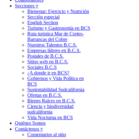
Secciones ▿
Bienestar: Ejercicio y Nutrición
Sección especial
English Section
Turismo y Gastronomía en BCS
Ruta turistica Mar de Cortes-
Barrancas del Cobre
Nuestros Talentos B.C.S.
Empresas líderes en B.C.S.
Postales de B.C.S.
Sitios web en B.C.S.
Sociales B.C.S
¿A donde ir en BCS?
Gobiernos y Vida Política en
BCS
Sustentabilidad Sudcalifornia
Ofertas en B.C.S.
Bienes Raíces en B.C.S.
Ciencia y biodiversidad
sudcalifornia
Vida Nocturna en BCS
Quiénes Somos
Contáctenos ▿
Comentarios al sitio