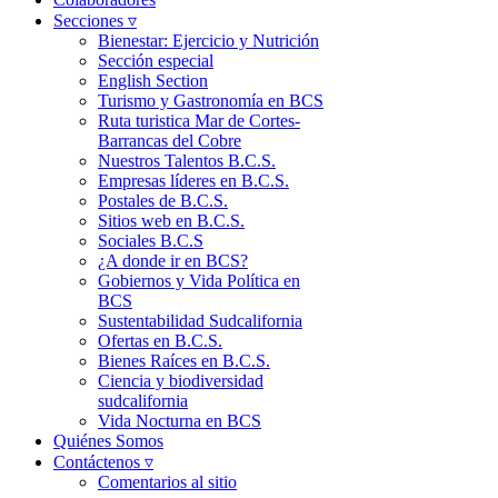
Secciones ▿
Bienestar: Ejercicio y Nutrición
Sección especial
English Section
Turismo y Gastronomía en BCS
Ruta turistica Mar de Cortes-
Barrancas del Cobre
Nuestros Talentos B.C.S.
Empresas líderes en B.C.S.
Postales de B.C.S.
Sitios web en B.C.S.
Sociales B.C.S
¿A donde ir en BCS?
Gobiernos y Vida Política en
BCS
Sustentabilidad Sudcalifornia
Ofertas en B.C.S.
Bienes Raíces en B.C.S.
Ciencia y biodiversidad
sudcalifornia
Vida Nocturna en BCS
Quiénes Somos
Contáctenos ▿
Comentarios al sitio