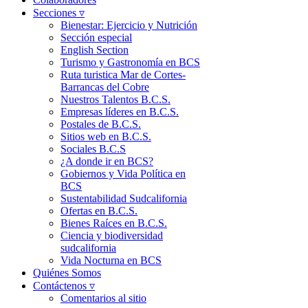
Secciones ▿
Bienestar: Ejercicio y Nutrición
Sección especial
English Section
Turismo y Gastronomía en BCS
Ruta turistica Mar de Cortes-
Barrancas del Cobre
Nuestros Talentos B.C.S.
Empresas líderes en B.C.S.
Postales de B.C.S.
Sitios web en B.C.S.
Sociales B.C.S
¿A donde ir en BCS?
Gobiernos y Vida Política en
BCS
Sustentabilidad Sudcalifornia
Ofertas en B.C.S.
Bienes Raíces en B.C.S.
Ciencia y biodiversidad
sudcalifornia
Vida Nocturna en BCS
Quiénes Somos
Contáctenos ▿
Comentarios al sitio