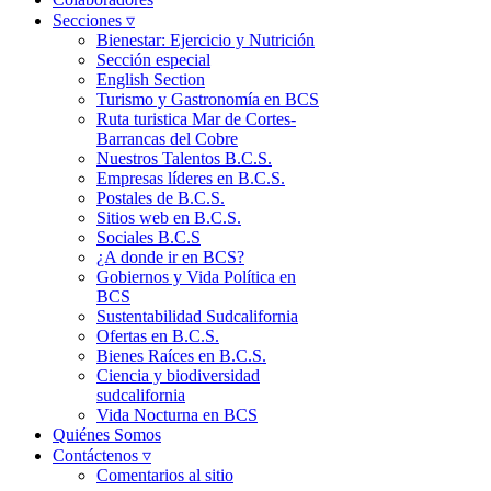
Secciones ▿
Bienestar: Ejercicio y Nutrición
Sección especial
English Section
Turismo y Gastronomía en BCS
Ruta turistica Mar de Cortes-
Barrancas del Cobre
Nuestros Talentos B.C.S.
Empresas líderes en B.C.S.
Postales de B.C.S.
Sitios web en B.C.S.
Sociales B.C.S
¿A donde ir en BCS?
Gobiernos y Vida Política en
BCS
Sustentabilidad Sudcalifornia
Ofertas en B.C.S.
Bienes Raíces en B.C.S.
Ciencia y biodiversidad
sudcalifornia
Vida Nocturna en BCS
Quiénes Somos
Contáctenos ▿
Comentarios al sitio