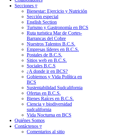
Secciones ▿
Bienestar: Ejercicio y Nutrición
Sección especial
English Section
Turismo y Gastronomía en BCS
Ruta turistica Mar de Cortes-
Barrancas del Cobre
Nuestros Talentos B.C.S.
Empresas líderes en B.C.S.
Postales de B.C.S.
Sitios web en B.C.S.
Sociales B.C.S
¿A donde ir en BCS?
Gobiernos y Vida Política en
BCS
Sustentabilidad Sudcalifornia
Ofertas en B.C.S.
Bienes Raíces en B.C.S.
Ciencia y biodiversidad
sudcalifornia
Vida Nocturna en BCS
Quiénes Somos
Contáctenos ▿
Comentarios al sitio