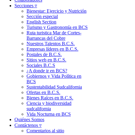
Secciones ▿
Bienestar: Ejercicio y Nutrición
Sección especial
English Section
Turismo y Gastronomía en BCS
Ruta turistica Mar de Cortes-
Barrancas del Cobre
Nuestros Talentos B.C.S.
Empresas líderes en B.C.S.
Postales de B.C.S.
Sitios web en B.C.S.
Sociales B.C.S
¿A donde ir en BCS?
Gobiernos y Vida Política en
BCS
Sustentabilidad Sudcalifornia
Ofertas en B.C.S.
Bienes Raíces en B.C.S.
Ciencia y biodiversidad
sudcalifornia
Vida Nocturna en BCS
Quiénes Somos
Contáctenos ▿
Comentarios al sitio