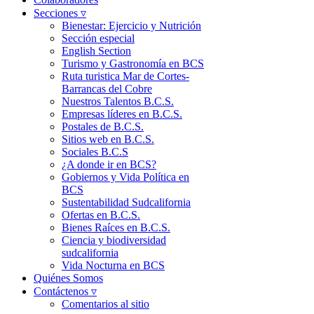
Secciones ▿
Bienestar: Ejercicio y Nutrición
Sección especial
English Section
Turismo y Gastronomía en BCS
Ruta turistica Mar de Cortes-
Barrancas del Cobre
Nuestros Talentos B.C.S.
Empresas líderes en B.C.S.
Postales de B.C.S.
Sitios web en B.C.S.
Sociales B.C.S
¿A donde ir en BCS?
Gobiernos y Vida Política en
BCS
Sustentabilidad Sudcalifornia
Ofertas en B.C.S.
Bienes Raíces en B.C.S.
Ciencia y biodiversidad
sudcalifornia
Vida Nocturna en BCS
Quiénes Somos
Contáctenos ▿
Comentarios al sitio